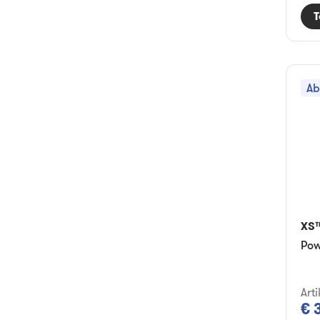
T
Ab
XS
Pow
Art
€ 