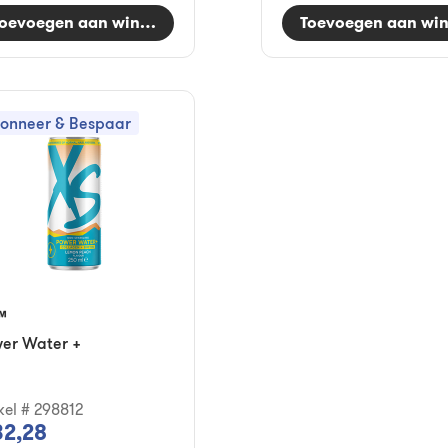
oevoegen aan winkelwagen
Toevoegen aan wi
onneer & Bespaar
™
er Water +
ikel # 298812
32,28