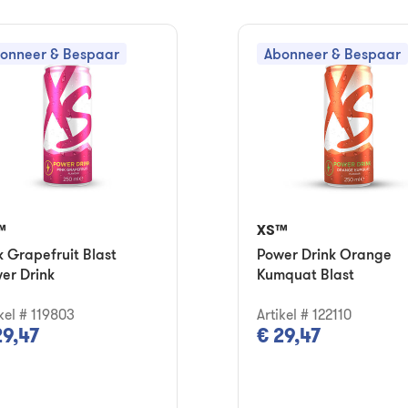
onneer & Bespaar
Abonneer & Bespaar
™
XS™
k Grapefruit Blast
Power Drink Orange
er Drink
Kumquat Blast
ikel # 119803
Artikel # 122110
29,47
€ 29,47