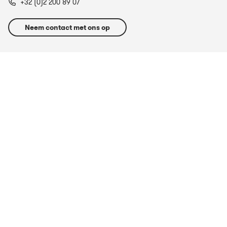
+32 (0)2 200 89 07
Neem contact met ons op