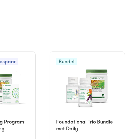
Bespaar
Bundel
g Program-
Foundational Trio Bundle
ng
met Daily