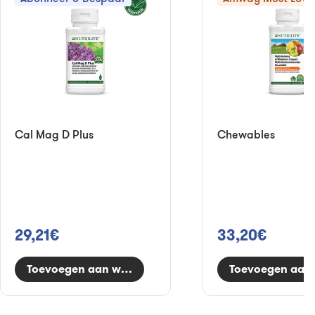
Cal Mag D Plus
Chewables
29,21€
33,20€
Toevoegen aan winkelwagen
Toevoegen aan