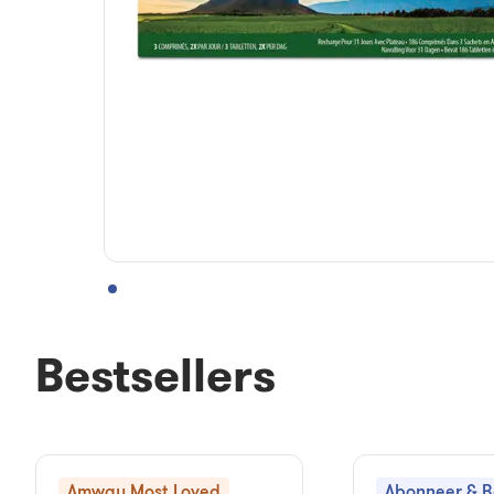
Bestsellers
Amway Most Loved
Abonneer & 