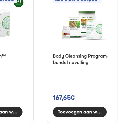
in™
Body Cleansing Program-
bundel navulling
167,65€
aan winkelwagen
Toevoegen aan winkelwagen