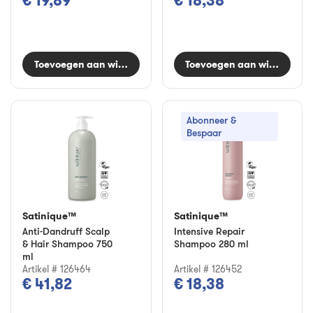
€ 19,89
€ 18,38
Toevoegen aan winkelwagen
Toevoegen aan winkelwag
Abonneer &
Bespaar
Satinique™
Satinique™
Anti-Dandruff Scalp
Intensive Repair
& Hair Shampoo 750
Shampoo 280 ml
ml
Artikel # 126464
Artikel # 126452
€ 41,82
€ 18,38