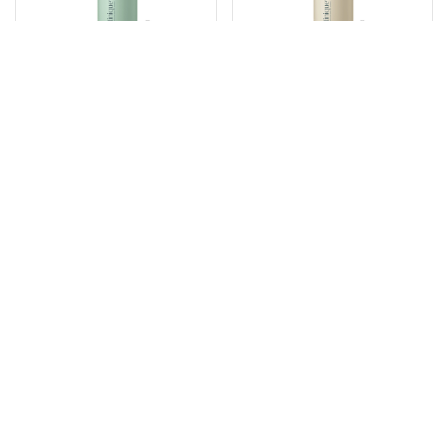
Satinique™
Satinique™
Anti Hair Fall
2-in-1 Shampoo &
Shampoo 750 ml
Conditioner 750 ml
Artikel # 126458
Artikel # 126456
€ 41,82
€ 40,45
Toevoegen aan winkelwagen
Toevoegen aan winkelwag