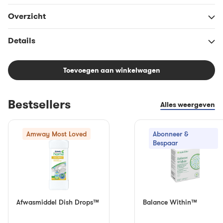
Overzicht
Details
Toevoegen aan winkelwagen
Bestsellers
Alles weergeven
Amway Most Loved
Abonneer &
Bespaar
Afwasmiddel Dish Drops™
Balance Within™