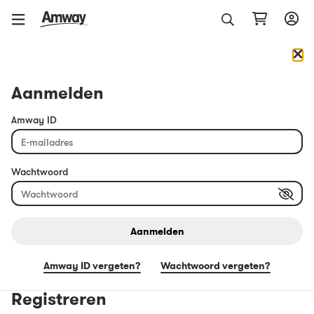
Aanmelden
Amway ID
Wachtwoord
Aanmelden
t!
Laatste maand: wees niet te laat
Amway ID vergeten
?
Wachtwoord vergeten?
Hiervoor gelden promotievoorwaarden
Registreren