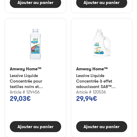
Ajouter au panier
Ajouter au panier
Amway Home™
Amway Home™
Lessive Liquide
Lessive Liquide
Concentrée pour
Concentrée à effet
textiles noirs et
adoucissant SA8™
colorés SA8™
Article # 124456
Baby
Article # 120536
29,03€
29,94€
Ajouter au panier
Ajouter au panier