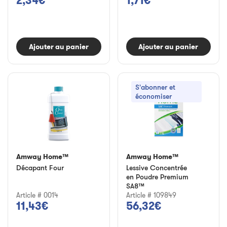
2,34€
1,71€
Ajouter au panier
Ajouter au panier
S'abonner et
économiser
Amway Home™
Amway Home™
Décapant Four
Lessive Concentrée
en Poudre Premium
SA8™
Article # 0014
Article # 109849
11,43€
56,32€