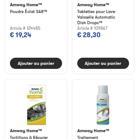
Amway Home™
Amway Home™
Poudre Éclat SA8™
Tablettes pour Lave-
Vaisselle Automatic
Dish Drops™
Article # 124485
Article # 109867
€ 19,24
€ 28,30
Ajouter au panier
Ajouter au panier
Amway Home™
Amway Home™
Tortillons à Récurer
Traitement