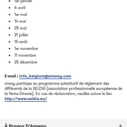
1er janvier
6 avril
1er mai
14 mai
25 mai
21 juillet
15 août
1er novembre
11 novembre
25 décembre
E-mail :
info_belgium@amway.com
mway participe au programme substitutif de règlement des
différends de la SELDIA (association professionnelle européenne de
la Vente Directe). En cas de réclamation, veuillez suivre le lien
http://www.seldia.eu/
À Propos D’Amway