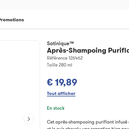
Promotions
Satinique™
Après-Shampoing Purifi
Référence 126462
Taille
280 ml
€ 19,89
Tout afficher
En stock
Cet après-shampooing purifiant infusé d'
et le cuir chevelu une sensation bien nou