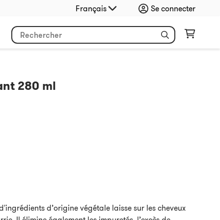
Français
Se connecter
ant 280 ml
ingrédients d’origine végétale laisse sur les cheveux
rrie. Il élimine également les impuretés, l’excès de