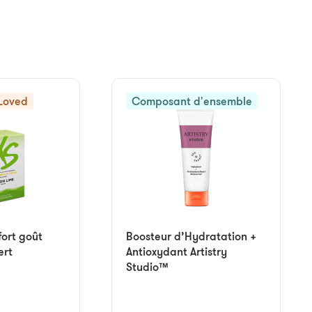
Loved
Composant d'ensemble
fort goût
Boosteur d’Hydratation +
ert
Antioxydant Artistry
Studio™