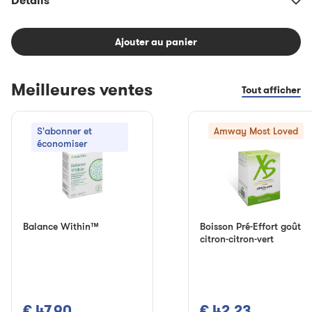
Détails
Ajouter au panier
Meilleures ventes
Tout afficher
S'abonner et
Amway Most Loved
économiser
Balance Within™
Boisson Pré-Effort goût
citron-citron-vert
€ 47,90
€ 42,23