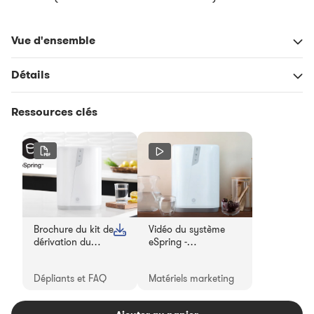
Vue d'ensemble
Détails
Ressources clés
Brochure du kit de
Vidéo du système
dérivation du
eSpring -
système de
Présentation de la
traitement de
campagne
Dépliants et FAQ
Matériels marketing
l'eau eSpring