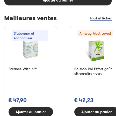
Ajouter au panier
Meilleures ventes
Tout afficher
S'abonner et
Amway Most Loved
économiser
Balance Within™
Boisson Pré-Effort goût
citron-citron-vert
€ 47,90
€ 42,23
Ajouter au panier
Ajouter au panier