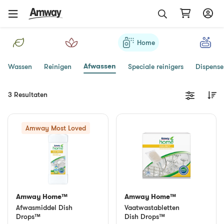
Home
Afwassen
Wassen
Reinigen
Speciale reinigers
Dispense
3 Resultaten
Amway Most Loved
Amway Home™
Amway Home™
Afwasmiddel Dish
Vaatwastabletten
Drops™
Dish Drops™