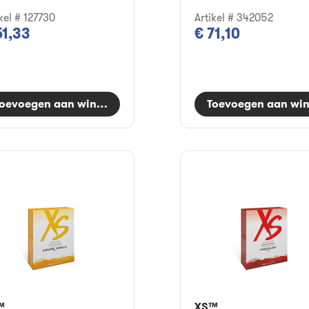
kel # 127730
Artikel # 342052
51,33
€ 71,10
oevoegen aan winkelwagen
Toevoegen aan wi
™
XS™