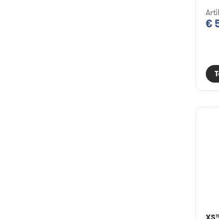
Arti
€ 
T
XS