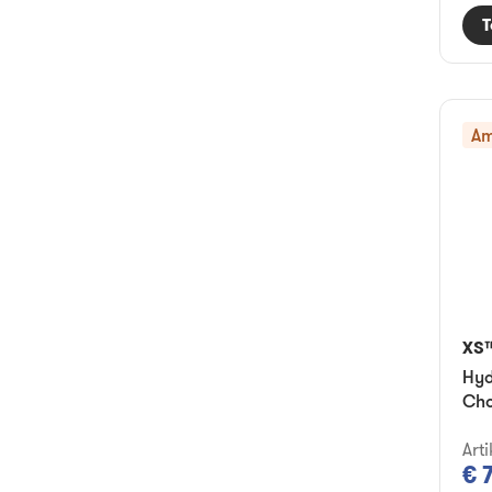
T
Am
XS
Hyd
Ch
Arti
€ 