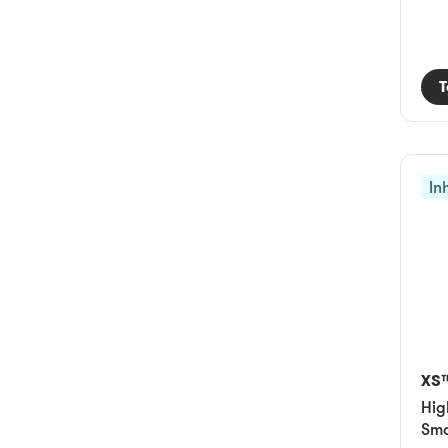
T
In
XS
Hig
Sma