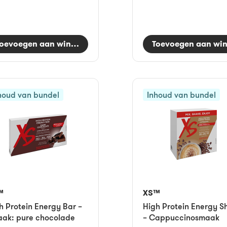
oevoegen aan winkelwagen
Toevoegen aan wi
houd van bundel
Inhoud van bundel
™
XS™
h Protein Energy Bar –
High Protein Energy S
ak: pure chocolade
– Cappuccinosmaak