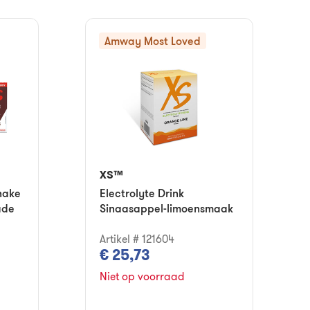
Amway Most Loved
XS™
hake
Electrolyte Drink
ade
Sinaasappel-limoensmaak
Artikel # 121604
€ 25,73
Niet op voorraad