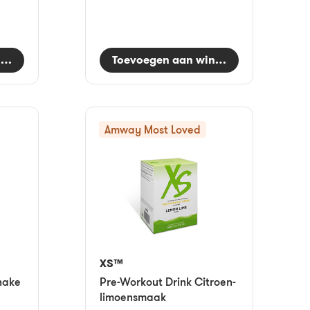
nkelwagen
Toevoegen aan winkelwagen
Amway Most Loved
XS™
hake
Pre-Workout Drink Citroen-
limoensmaak