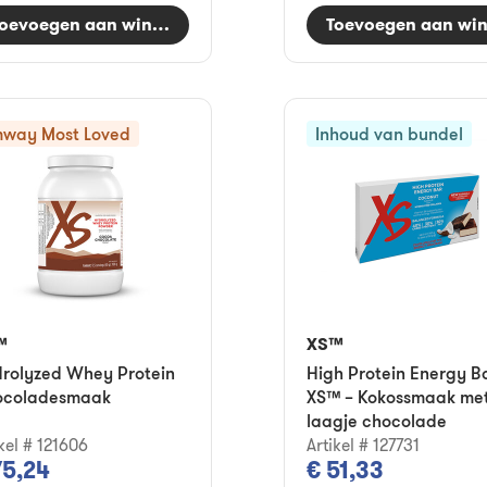
oevoegen aan winkelwagen
Toevoegen aan wi
way Most Loved
Inhoud van bundel
™
XS™
rolyzed Whey Protein
High Protein Energy B
ocoladesmaak
XS™ – Kokossmaak me
laagje chocolade
kel # 121606
Artikel # 127731
75,24
€ 51,33