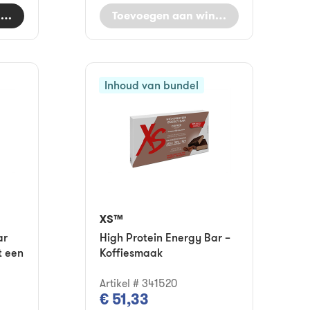
nkelwagen
Toevoegen aan winkelwagen
Inhoud van bundel
XS™
ar
High Protein Energy Bar –
t een
Koffiesmaak
Artikel # 341520
€ 51,33