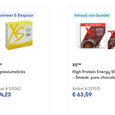
onneer & Bespaar
Inhoud van bundel
™
XS™
nesiumsticks
High Protein Energy S
– Smaak: pure chocol
kel # 121062
Artikel # 321579
14,23
€ 63,59