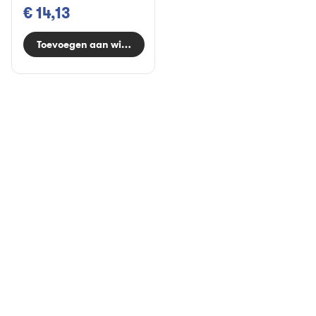
€ 14,13
Toevoegen aan winkelwagen
Aanbevolen
Alles weergeven
Abonneer &
Abonneer &
Bespaar
Bespaar
Best Age Kit
Body Cleansing Program
bundel navulling