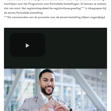
inschrijven voor het Programma voor Periodieke bestellingen. Zo kunnen ze meteen
vlot van start. Het registratiepakket/de registratievergoeding*** is inbegrepen bij
de eerste Periodieke bestelling
***De voorwaarden van de promotie voor de eerste bestelling blijven ongewijzigd