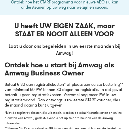
Ontdek hoe het START-programma voor nieuwe ABO's u kan
ondersteunen op uw weg naar welzijn en succes.
U heeft UW EIGEN ZAAK, maar
STAAT ER NOOIT ALLEEN VOOR
Laat u door ons begeleiden in uw eerste maanden bij
Amway!
Ontdek hoe u start bij Amway als
Amway Business Owner
Betaal € 30 aan registratiekosten* of plaats een eerste bestelling**
van minimaal 50 PW binnen 30 dagen na registratie. In dat geval
betaalt u geen registratiekosten. Verzamel nog meer PW in uw
registratiemaand. Dan ontvangt u uw eerste START-voucher, die u
de maand daarna kunt uitgeven.
*Met de registratiekosten die u betaalt, worden de administratiekosten en online
diensten van Amway gedekt, evenals het up-to-date houden van de Amway-
informatie.
**Nieuwe ABO's en voorlopige ABO's kunnen zich meteen bij hun eerste bestelling